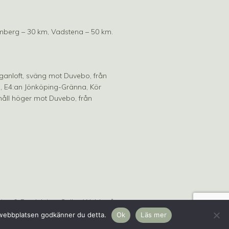
mberg – 30 km, Vadstena – 50 km.
Höganloft, sväng mot Duvebo, från
n, E4:an Jönköping-Gränna, Kör
åll höger mot Duvebo, från
ign & Produktion: Gallus Webbyrå
r webbplatsen godkänner du detta.
Ok
Läs mer