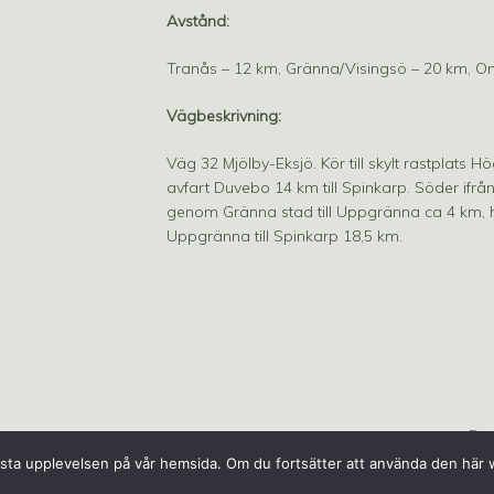
Avstånd:
Tranås – 12 km, Gränna/Visingsö – 20 km, O
Vägbeskrivning:
Väg 32 Mjölby-Eksjö. Kör till skylt rastplats 
avfart Duvebo 14 km till Spinkarp. Söder ifrå
genom Gränna stad till Uppgränna ca 4 km, h
Uppgränna till Spinkarp 18,5 km.
Des
n bästa upplevelsen på vår hemsida. Om du fortsätter att använda den hä