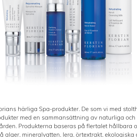
lorians härliga Spa-produkter. De som vi med stolt
odukter med en sammansättning av naturliga och a
rden. Produkterna baseras på flertalet hållbara o
 alger, mineralvatten, lera, örtextrakt, ekologiska o