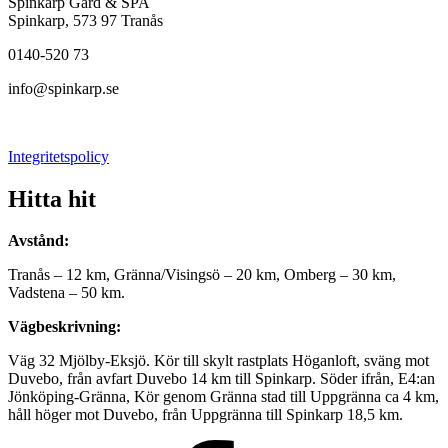
Spinkarp Gård & SPA
Spinkarp, 573 97 Tranås
0140-520 73
info@spinkarp.se
Integritetspolicy
Hitta hit
Avstånd:
Tranås – 12 km, Gränna/Visingsö – 20 km, Omberg – 30 km,
Vadstena – 50 km.
Vägbeskrivning:
Väg 32 Mjölby-Eksjö. Kör till skylt rastplats Höganloft, sväng mot
Duvebo, från avfart Duvebo 14 km till Spinkarp. Söder ifrån, E4:an
Jönköping-Gränna, Kör genom Gränna stad till Uppgränna ca 4 km,
håll höger mot Duvebo, från Uppgränna till Spinkarp 18,5 km.
Facebook