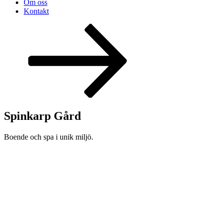
Om oss
Kontakt
Rulla
ned
till
innehållet
Spinkarp Gård
Boende och spa i unik miljö.