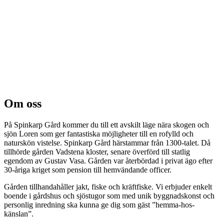
Om oss
På Spinkarp Gård kommer du till ett avskilt läge nära skogen och
sjön Loren som ger fantastiska möjligheter till en rofylld och
naturskön vistelse. Spinkarp Gård härstammar från 1300-talet. Då
tillhörde gården Vadstena kloster, senare överförd till statlig
egendom av Gustav Vasa. Gården var återbördad i privat ägo efter
30-åriga kriget som pension till hemvändande officer.
Gården tillhandahåller jakt, fiske och kräftfiske. Vi erbjuder enkelt
boende i gårdshus och sjöstugor som med unik byggnadskonst och
personlig inredning ska kunna ge dig som gäst ”hemma-hos-
känslan”.