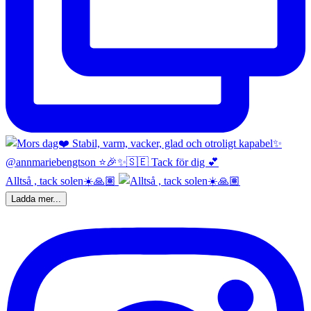
Alltså , tack solen☀️🙏🏽
Ladda mer...