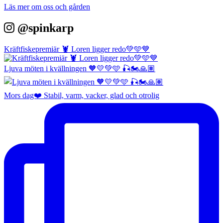
Läs mer om oss och gården
@spinkarp
Kräftfiskepremiär 🦞 Loren ligger redo💚🩵💙
Ljuva möten i kvällningen 🧡💛💚🩵 🎣🏍️🙏🏽
Mors dag❤️ Stabil, varm, vacker, glad och otrolig